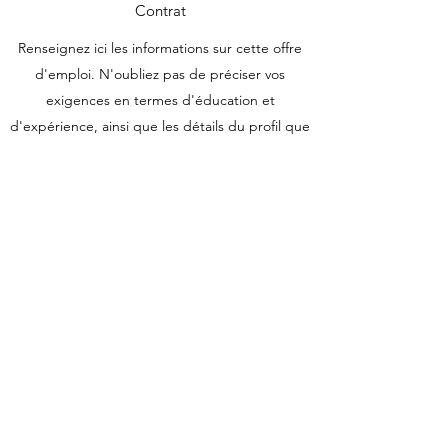
Contrat
Renseignez ici les informations sur cette offre
d'emploi. N'oubliez pas de préciser vos
exigences en termes d'éducation et
d'expérience, ainsi que les détails du profil que
vous cherchez. Pour gagner du temps et éviter
toute déception, ajoutez autant d'informations
sur le poste et la procédure de recrutement
que possible.
Contact